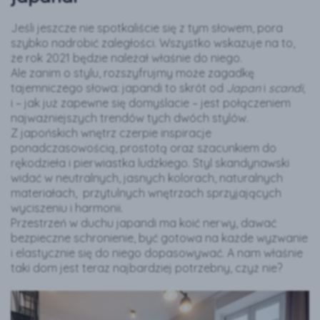
Jeśli jeszcze nie spotkaliście się z tym słowem, pora
szybko nadrobić zaległości. Wszystko wskazuje na to,
że rok 2021 będzie należał właśnie do niego.
Ale zanim o stylu, rozszyfrujmy może zagadkę
tajemniczego słowa: japandi to skrót od
Japan
i
scandi
,
i – jak już zapewne się domyślacie – jest połączeniem
najważniejszych trendów tych dwóch stylów.
Z japońskich wnętrz czerpie inspiracje
ponadczasowością, prostotą oraz szacunkiem do
rękodzieła i pierwiastka ludzkiego. Styl skandynawski
widać w neutralnych, jasnych kolorach, naturalnych
materiałach, przytulnych wnętrzach sprzyjających
wyciszeniu i harmonii.
Przestrzeń w duchu japandi ma koić nerwy, dawać
bezpieczne schronienie, być gotowa na każde wyzwanie
i elastycznie się do niego dopasowywać. A nam właśnie
taki dom jest teraz najbardziej potrzebny, czyż nie?