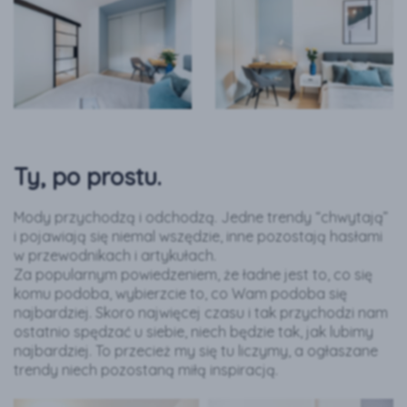
Ty, po prostu.
Mody przychodzą i odchodzą. Jedne trendy “chwytają”
i pojawiają się niemal wszędzie, inne pozostają hasłami
w przewodnikach i artykułach.
Za popularnym powiedzeniem, że ładne jest to, co się
komu podoba, wybierzcie to, co Wam podoba się
najbardziej. Skoro najwięcej czasu i tak przychodzi nam
ostatnio spędzać u siebie, niech będzie tak, jak lubimy
najbardziej. To przecież my się tu liczymy, a ogłaszane
trendy niech pozostaną miłą inspiracją.