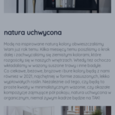
natura uchwycona
Modę na inspirowane naturą kolory obwieszczaliśmy
Wam już rok temu. Kilka miesięcy temu poszliśmy o krok
dalej i zachwycaliśmy się ziemistymi kolorami, które
rozgościły się w naszych wnętrzach. Wtedy też ochoczo
wkładaliśmy w wazony suszone trawy i inne badyle.
Co ciekawe, beżowe, brązowe i bure kolory będą z nami
również w 2021, najchętniej w formie zasuszonych, lekko
wypłowiałych roślin. Niezależnie od tego, czy będą to
proste kwiaty w minimalistycznym wazonie, czy okazałe
kompozycje zajmujące pół pokoju, natura uchwycona w
organicznym, niemal żywym kadrze będzie na TAK!