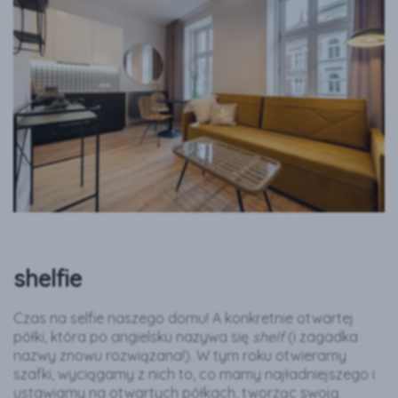
shelfie
Czas na selfie naszego domu! A konkretnie otwartej
półki, która po angielsku nazywa się
shelf
(i zagadka
nazwy znowu rozwiązana!). W tym roku otwieramy
szafki, wyciągamy z nich to, co mamy najładniejszego i
ustawiamy na otwartych półkach, tworząc swoją