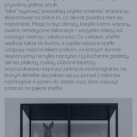
prywatną galerię sztuki.
Takie “wystawy” pozwalają szybko zmieniać aranżację i
eksponować na półce to, co akurat podoba nam się
najbardziej. Mogą to być obrazy, książki, lustra, wazony,
świece, tematyczne dekoracje – wszystko zależy od
naszego nastroju i okoliczności. Co ciekawe, shelfie
wędruje także do kuchni, a ciężkie wiszące szafki
ustępują miejsca lekkim półkom, na których dumnie
eksponujemy nie tylko naczynia czy kuchenne gadżety,
ale też plakaty, rośliny, ulubione bibeloty.
W poszukiwaniu inspiracji zerknijcie na Instagrama, na
którym #shelfie doczekało się już ponad 2 milionów
hashtagów! A potem do dzieła, nasz dom zasłużył
przecież na piękne shelfie.