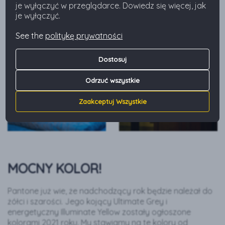
je wyłączyć w przeglądarce. Dowiedz się więcej, jak
je wyłączyć.
See the
politykę prywatności
Dostosuj
Odrzuć wszystkie
Zaakceptuj Wszystkie
MOCNY KOLOR!
Pantone już wie, że nadchodzący rok będzie należał do
żółci i szarości. Jego kojący Ultimate Grey i
energetyczny Illuminate Yellow zostały ogłoszone
kolorami 2021 roku. My stawiamy na te kolory od