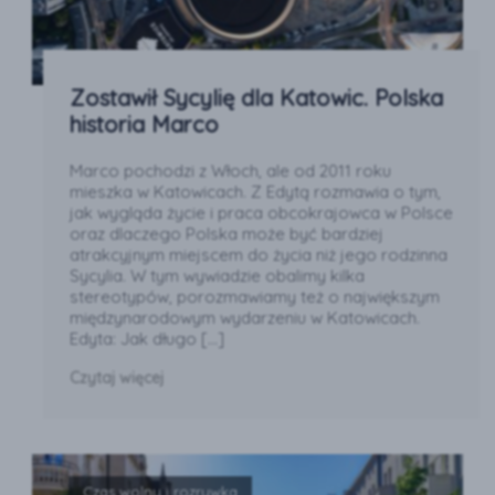
Zostawił Sycylię dla Katowic. Polska
historia Marco
Marco pochodzi z Włoch, ale od 2011 roku
mieszka w Katowicach. Z Edytą rozmawia o tym,
jak wygląda życie i praca obcokrajowca w Polsce
oraz dlaczego Polska może być bardziej
atrakcyjnym miejscem do życia niż jego rodzinna
Sycylia. W tym wywiadzie obalimy kilka
stereotypów, porozmawiamy też o największym
międzynarodowym wydarzeniu w Katowicach.
Edyta: Jak długo […]
Czytaj więcej
Czas wolny i rozrywka