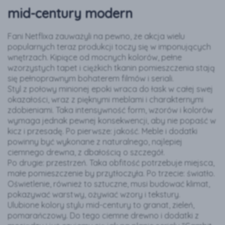
mid-century modern
Fani Netflixa zauważyli na pewno, że akcja wielu
popularnych teraz produkcji toczy się w imponujących
wnętrzach. Kipiące od mocnych kolorów, pełne
wzorzystych tapet i ciężkich tkanin pomieszczenia stają
się pełnoprawnym bohaterem filmów i seriali.
Styl z połowy minionej epoki wraca do łask w całej swej
okazałości, wraz z pięknymi meblami i charakternymi
zdobieniami. Taka intensywność form, wzorów i kolorów
wymaga jednak pewnej konsekwencji, aby nie popaść w
kicz i przesadę. Po pierwsze: jakość. Meble i dodatki
powinny być wykonane z naturalnego, najlepiej
ciemnego drewna, z dbałością o szczegół.
Po drugie: przestrzeń. Taka obfitość potrzebuje miejsca,
małe pomieszczenie by przytłoczyła. Po trzecie: światło.
Oświetlenie, również to sztuczne, musi budować klimat,
pokazywać warstwy, ożywiać wzory i tekstury.
Ulubione kolory stylu mid-century to granat, zieleń,
pomarańczowy. Do tego ciemne drewno i dodatki z