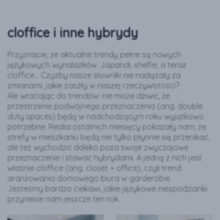
cloffice i inne hybrydy
Przyznacie, że aktualne trendy pełne są nowych
językowych wynalazków. Japandi, shelfie, a teraz
cloffice… Czyżby nasze słowniki nie nadążały za
zmianami, jakie zaszły w naszej rzeczywistości?
Ale wracając do trendów: nie może dziwić, że
przestrzenie podwójnego przeznaczenia (ang. double
duty spaces) będą w nadchodzącym roku wyjątkowo
potrzebne. Realia ostatnich miesięcy pokazały nam, że
strefy w mieszkaniu będą nie tylko płynnie się przenikać,
ale też wychodzić daleko poza swoje zwyczajowe
przeznaczenie i stawać hybrydami. A jedną z nich jest
właśnie cloffice (ang. closet + office), czyli trend
aranżowania domowego biura w garderobie.
Jesteśmy bardzo ciekawi, jakie językowe niespodzianki
przyniesie nam jeszcze ten rok.