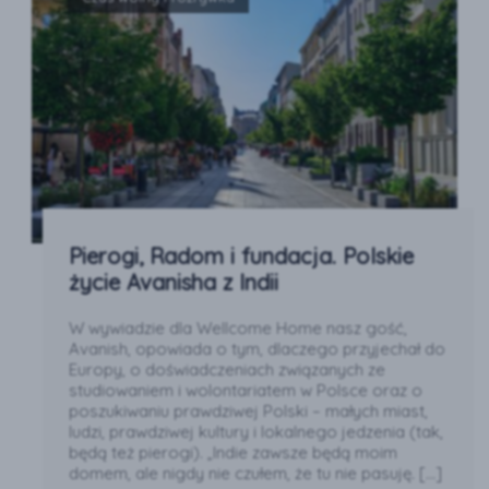
Pierogi, Radom i fundacja. Polskie
życie Avanisha z Indii
W wywiadzie dla Wellcome Home nasz gość,
Avanish, opowiada o tym, dlaczego przyjechał do
Europy, o doświadczeniach związanych ze
studiowaniem i wolontariatem w Polsce oraz o
poszukiwaniu prawdziwej Polski – małych miast,
ludzi, prawdziwej kultury i lokalnego jedzenia (tak,
będą też pierogi). „Indie zawsze będą moim
domem, ale nigdy nie czułem, że tu nie pasuję. […]