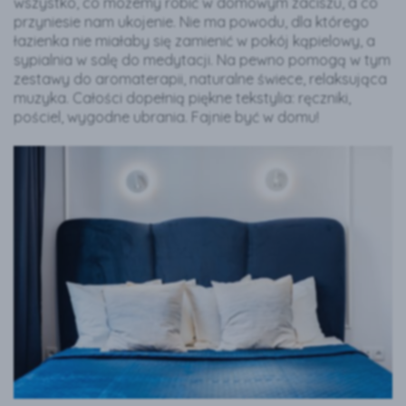
wszystko, co możemy robić w domowym zaciszu, a co
przyniesie nam ukojenie. Nie ma powodu, dla którego
łazienka nie miałaby się zamienić w pokój kąpielowy, a
sypialnia w salę do medytacji. Na pewno pomogą w tym
zestawy do aromaterapii, naturalne świece, relaksująca
muzyka. Całości dopełnią piękne tekstylia: ręczniki,
pościel, wygodne ubrania. Fajnie być w domu!