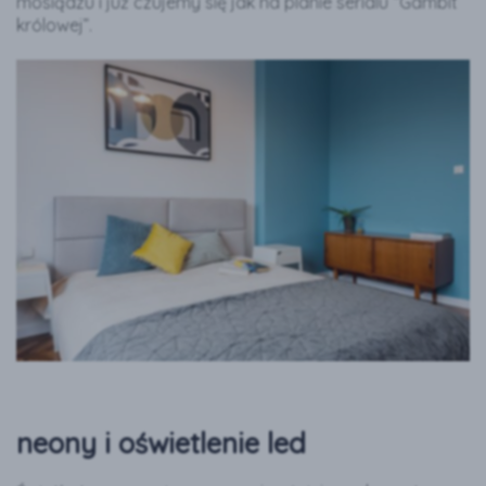
mosiądzu i już czujemy się jak na planie serialu “Gambit
królowej”.
neony i oświetlenie led