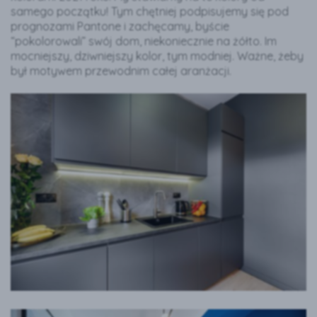
samego początku! Tym chętniej podpisujemy się pod
prognozami Pantone i zachęcamy, byście
“pokolorowali” swój dom, niekoniecznie na żółto. Im
mocniejszy, dziwniejszy kolor, tym modniej. Ważne, żeby
był motywem przewodnim całej aranżacji.