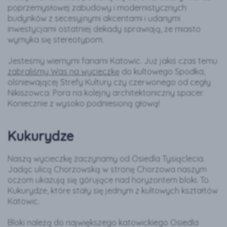
poprzemysłowej zabudowy i modernistycznych
budynków z secesyjnymi akcentami i udanymi
inwestycjami ostatniej dekady sprawiają, że miasto
wymyka się stereotypom.
Jesteśmy wiernymi fanami Katowic. Już jakiś czas temu
zabraliśmy Was na wycieczkę
do kultowego Spodka,
olśniewającej Strefy Kultury czy czerwonego od cegły
Nikiszowca. Pora na kolejny architektoniczny spacer.
Koniecznie z wysoko podniesioną głową!
Kukurydze
Naszą wycieczkę zaczynamy od Osiedla Tysiąclecia.
Jadąc ulicą Chorzowską w stronę Chorzowa naszym
oczom ukazują się górujące nad horyzontem bloki. To
Kukurydze, które stały się jednym z kultowych kształtów
Katowic.
Bloki należą do największego katowickiego Osiedla