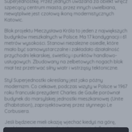
Superjednostkę. Przez jednych uważana za obiekt wręcz
szpecący centrum miasta, przez innych uwielbiana,
niewątpliwie jest czołową ikoną modernistycznych
Katowic.
Blok projektu Mieczysława Króla to jeden z największych
budynków mieszkalnych w Polsce. Ma 17 kondygnacji i 61
metrów wysokości. Stanowi niezależne osiedle, które
miało być samowystarczalne i zakładało działalność
przychodni lekarskiej, świetlicy i punktów handlowo-
usługowych. Zbudowany na żelbetowych nogach blok
miał też przetrwać silny wiatr i wstrząsy tektoniczne.
Styl Superjednostki określany jest jako późny
modernizm. Co ciekawe, podczas wizyty w Polsce w 1967
roku francuski prezydent Charles de Gaulle porównał
budynek do marsylskiej jednostki mieszkaniowej (Unite
d’habitation), zaprojektowanej przez słynnego Le
Corbusiera.
Jeśli będziecie mieli okazję wjechać kiedyś na górę,
zwróćcie uwagę, że winda zatrzymuje się tylko na co