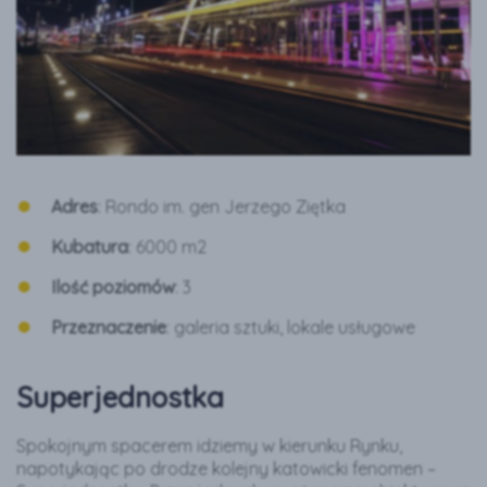
Adres
: Rondo im. gen Jerzego Ziętka
Kubatura
: 6000 m2
Ilość poziomów
: 3
Przeznaczenie
: galeria sztuki, lokale usługowe
Superjednostka
Spokojnym spacerem idziemy w kierunku Rynku,
napotykając po drodze kolejny katowicki fenomen –