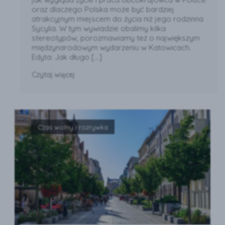
oraz dlaczego Polska może być bardziej
atrakcyjnym miejscem do życia niż jego rodzinna
Sycylia. W tym wywiadzie obalimy kilka
stereotypów, porozmawiamy też o największym
międzynarodowym wydarzeniu w Katowicach.
Edyta: Jak długo […]
Czytaj więcej
Czas wolny i rozrywka