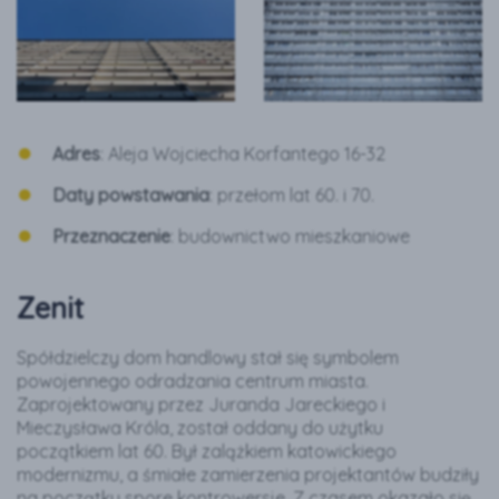
Adres
: Aleja Wojciecha Korfantego 16-32
Daty powstawania
: przełom lat 60. i 70.
Przeznaczenie
: budownictwo mieszkaniowe
Zenit
Spółdzielczy dom handlowy stał się symbolem
powojennego odradzania centrum miasta.
Zaprojektowany przez Juranda Jareckiego i
Mieczysława Króla, został oddany do użytku
początkiem lat 60. Był zalążkiem katowickiego
modernizmu, a śmiałe zamierzenia projektantów budziły
na początku spore kontrowersje. Z czasem okazało się,