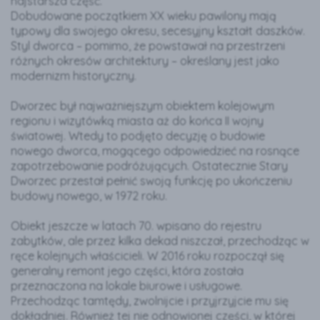
najstarsza część.
Dobudowane początkiem XX wieku pawilony mają
typowy dla swojego okresu, secesyjny kształt daszków.
Styl dworca – pomimo, że powstawał na przestrzeni
różnych okresów architektury – określany jest jako
modernizm historyczny.
Dworzec był najważniejszym obiektem kolejowym
regionu i wizytówką miasta aż do końca II wojny
światowej. Wtedy to podjęto decyzję o budowie
nowego dworca, mogącego odpowiedzieć na rosnące
zapotrzebowanie podróżujących. Ostatecznie Stary
Dworzec przestał pełnić swoją funkcję po ukończeniu
budowy nowego, w 1972 roku.
Obiekt jeszcze w latach 70. wpisano do rejestru
zabytków, ale przez kilka dekad niszczał, przechodząc w
ręce kolejnych właścicieli. W 2016 roku rozpoczął się
generalny remont jego części, która została
przeznaczona na lokale biurowe i usługowe.
Przechodząc tamtędy, zwolnijcie i przyjrzyjcie mu się
dokładniej. Również tej nie odnowionej części, w której