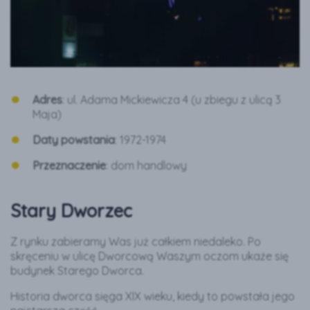
Adres
: ul. Adama Mickiewicza 4 (u zbiegu z ulicą 3
Maja)
Daty powstania
: 1972-1974
Przeznaczenie
: dom handlowy
Stary Dworzec
Z rynku zabieramy Was już całkiem niedaleko. Po
skręceniu w ulicę Dworcową Waszym oczom ukaże się
budynek Starego Dworca.
Historia dworca sięga XIX wieku, kiedy to powstała jego