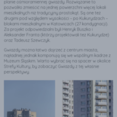
planie ośmioramiennej gwiazdy. Rozwiązanie to
pozwoliło zmieścić na jednej powierzchni więcej lokali
mieszkalnych niż tradycyjny prostokąt. Są one też
drugimi pod względem wysokości – po Kukurydzach –
blokami mieszkalnymi w Katowicach (27 kondygnacji).
Za projekt odpowiedzialni byli Henryk Buszko i
Aleksander Franta (którzy projektowali też Kukurydze)
oraz Tadeusz Szewczyk.
Gwiazdy można łatwo dojrzeć z centrum miasta,
najładniej jednak komponują się we wspólnym kadrze z
Muzeum Śląskim. Warto wybrać się na spacer w okolice
Strefy Kultury, by zobaczyć Gwiazdy z tej właśnie
perspektywy.