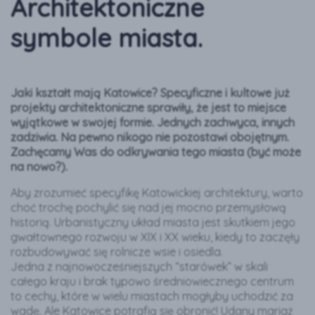
Architektoniczne
symbole miasta.
Jaki kształt mają Katowice? Specyficzne i kultowe już
projekty architektoniczne sprawiły, że jest to miejsce
wyjątkowe w swojej formie. Jednych zachwyca, innych
zadziwia. Na pewno nikogo nie pozostawi obojętnym.
Zachęcamy Was do odkrywania tego miasta (być może
na nowo?).
Aby zrozumieć specyfikę Katowickiej architektury, warto
choć trochę pochylić się nad jej mocno przemysłową
historią. Urbanistyczny układ miasta jest skutkiem jego
gwałtownego rozwoju w XIX i XX wieku, kiedy to zaczęły
rozbudowywać się rolnicze wsie i osiedla.
Jedna z najnowocześniejszych “starówek” w skali
całego kraju i brak typowo średniowiecznego centrum
to cechy, które w wielu miastach mogłyby uchodzić za
wadę. Ale Katowice potrafią się obronić! Udany mariaż