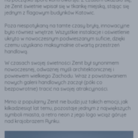
że Zenit świetnie wpisał się w tkankę miejską, stając się
jednym z flagowym budynków Katowic.
Poza niespotykaną na tamte czasy bryłą, innowacyjne
było również wnętrze. Wszystkie instalacje i oświetlenie
ukryto w nowoczesnym podwieszanym suficie, dzięki
czemu uzyskano maksymalnie otwartą przestrzeń
handlową.
W czasach swojej świetności Zenit był synonimem
nowoczesnej, odważnej myśli architektonicznej i
powiewem wielkiego Zachodu. Wraz z powstawaniem
nowych galerii handlowych zaczął (póki co
bezpowrotnie) tracić na swojej atrakcyjności.
Mimo iż popularny Zenit nie budzi już takich emocji, jak
kilkadziesiąt lat temu, pozostaje jednym z największych
symboli miasta, a retro neon z jego logo wciąż góruje
nad krajobrazem Rynku.