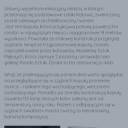
Główny węzeł komunikacyjny miasta, w którym
przecinają się podstawowe szlaki Katowic, zwieńczony
został ciekawym architektoniczny tworem.
Jest nim kopuła, która przykrywa połowę powierzchni
ronda i w najwyższym miejscu osiąga prawie 14 metrów
wysokości. Powstała ze stalowej konstrukcji przykrytej
szybami. Wnętrze trzypoziomowej kopuły zostało
zaprojektowane przez katowicką Akademię Sztuk
PIęknych, która zajmuje 2 poziomy i prowadzi tam
galerię Rondo Sztuki. Działa tu też restauracja i klub.
Wraz ze zmieniającymi się porami dnia warto spoglądać
na przeglądające się w szybach kopuły promienie
słońca – rankiem tego wschodzącego, wieczorem
zachodzącego. Ponadto po zmroku konstrukcję kopuły
oświetla 115 lamp, których kolor zależny jest od
temperatury i pory roku. Razem z odbijającymi się w
szybach światłami miasta tworzy to niesamowitą,
barwną kompozycję.