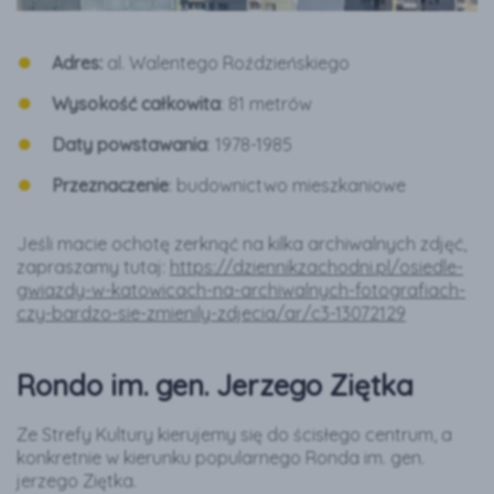
Adres:
al. Walentego Roździeńskiego
Wysokość całkowita
: 81 metrów
Daty powstawania
: 1978-1985
Przeznaczenie
: budownictwo mieszkaniowe
Jeśli macie ochotę zerknąć na kilka archiwalnych zdjęć,
zapraszamy tutaj:
https://dziennikzachodni.pl/osiedle-
gwiazdy-w-katowicach-na-archiwalnych-fotografiach-
czy-bardzo-sie-zmienily-zdjecia/ar/c3-13072129
Rondo im. gen. Jerzego Ziętka
Ze Strefy Kultury kierujemy się do ścisłego centrum, a
konkretnie w kierunku popularnego Ronda im. gen.
jerzego Ziętka.