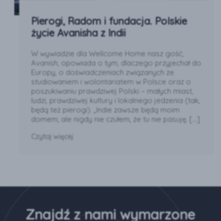
Pierogi, Radom i fundacja. Polskie
życie Avanisha z Indii
W wywiadzie dla Wellcome Home nasz gość,
Avanish, opowiada o tym, dlaczego przyjechał do
Europy, o doświadczeniach związanych ze
studiowaniem i wolontariatem w Polsce oraz o
poszukiwaniu prawdziwej Polski – małych miast,
ludzi, prawdziwej kultury i lokalnego jedzenia (tak,
będą też pierogi). „Indie zawsze będą moim
domem, ale nigdy nie czułem, że tu nie pasuję. […]
Czytaj więcej
Znajdź z nami wymarzone