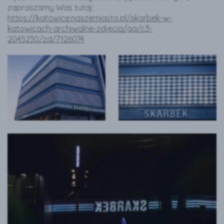
zapraszamy Was tutaj:
https://katowice.naszemiasto.pl/skarbek-w-
katowicach-archiwalne-zdjecia/ga/c3-
2045230/zd/7126074