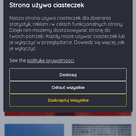
trzecim piętrze.
Strona używa ciasteczek
Nasz ulubiony widok na Superjednostkę to ten z
przeciwległej strony alei Korfantego – gdy wzrokiem
Nasza strona używa ciasteczek dla zbierania
można objąć ją w całej szerokości.
statystyk, reklam i w celach funkcjonalnych strony.
Dzięki nim możemy dostosowywać stronę do
twoich potrzeb. Każdy może używać ciasteczek lub
je wyłączyć w przeglądarce. Dowiedz się więcej, jak
je wyłączyć.
See the
politykę prywatności
Dostosuj
Odrzuć wszystkie
Zaakceptuj Wszystkie