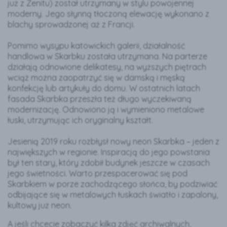
już z Zenitu) został utrzymany w stylu powojennej
moderny. Jego słynną tłoczoną elewację wykonano z
blachy sprowadzonej aż z Francji.
Pomimo wysypu katowickich galerii, działalność
handlowa w Skarbku została utrzymana. Na parterze
działają odnowione delikatesy, na wyższych piętrach
wciąż można zaopatrzyć się w damską i męską
konfekcję lub artykuły do domu. W ostatnich latach
fasada Skarbka przeszła też długo wyczekiwaną
modernizację. Odnowiono ją i wymieniono metalowe
łuski, utrzymując ich oryginalny kształt.
Jesienią 2019 roku rozbłysł nowy neon Skarbka – jeden z
największych w regionie. Inspiracją do jego powstania
był ten stary, który zdobił budynek jeszcze w czasach
jego świetności. Warto przespacerować się pod
Skarbkiem w porze zachodzącego słońca, by podziwiać
odbijające się w metalowych łuskach światło i zapalony,
kultowy już neon.
A jeśli chcecie zobaczyć kilka zdjęć archiwalnych,