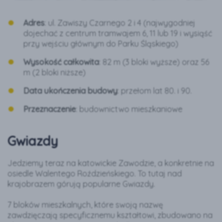
Adres
: ul. Zawiszy Czarnego 2 i 4 (najwygodniej
dojechać z centrum tramwajem 6, 11 lub 19 i wysiąść
przy wejściu głównym do Parku Śląskiego)
Wysokość całkowita
: 82 m (3 bloki wyższe) oraz 56
m (2 bloki niższe)
Data ukończenia budowy
: przełom lat 80. i 90.
Przeznaczenie
: budownictwo mieszkaniowe
Gwiazdy
Jedziemy teraz na katowickie Zawodzie, a konkretnie na
osiedle Walentego Roździeńskiego. To tutaj nad
krajobrazem górują popularne Gwiazdy.
7 bloków mieszkalnych, które swoją nazwę
zawdzięczają specyficznemu kształtowi, zbudowano na