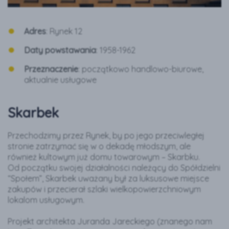
Adres
: Rynek 12
Daty powstawania
: 1958-1962
Przeznaczenie
: początkowo handlowo-biurowe,
aktualnie usługowe
Skarbek
Przechodzimy przez Rynek, by po jego przeciwległej
stronie zatrzymać się w o dekadę młodszym, ale
również kultowym już domu towarowym – Skarbku.
Od początku swojej działalności należący do Spółdzielni
“Społem”, Skarbek uważany był za luksusowe miejsce
zakupów i przecierał szlaki wielkopowierzchniowym
lokalom usługowym.
Projekt architekta Juranda Jareckiego (znanego nam