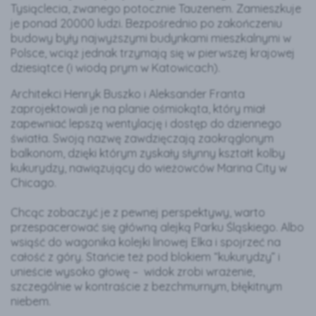
Tysiąclecia, zwanego potocznie Tauzenem. Zamieszkuje
je ponad 20000 ludzi. Bezpośrednio po zakończeniu
budowy były najwyższymi budynkami mieszkalnymi w
Polsce, wciąż jednak trzymają się w pierwszej krajowej
dziesiątce (i wiodą prym w Katowicach).
Architekci Henryk Buszko i Aleksander Franta
zaprojektowali je na planie ośmiokąta, który miał
zapewniać lepszą wentylację i dostęp do dziennego
światła. Swoją nazwę zawdzięczają zaokrąglonym
balkonom, dzięki którym zyskały słynny kształt kolby
kukurydzy, nawiązujący do wieżowców Marina City w
Chicago.
Chcąc zobaczyć je z pewnej perspektywy, warto
przespacerować się główną alejką Parku Śląskiego. Albo
wsiąść do wagonika kolejki linowej Elka i spojrzeć na
całość z góry. Stańcie też pod blokiem “kukurydzy” i
unieście wysoko głowę – widok zrobi wrażenie,
szczególnie w kontraście z bezchmurnym, błękitnym
niebem.