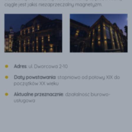
ciągle jest jakiś niezaprzeczalny magnetyzm.
Adres
: ul. Dworcowa 2-10
Daty powstawania
: stopniowo od połowy XIX do
początków XX wieku
Aktualne przeznacznie
: działalność biurowo-
usługowa